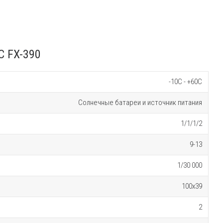
C FX-390
-10C - +60C
Солнечные батареи и источник питания
1/1/1/2
9-13
1/30 000
100х39
2