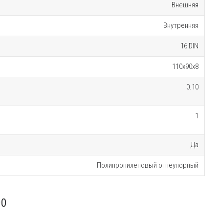
Внешняя
Внутренняя
16 DIN
110х90х8
0.10
1
Да
Полипропиленовый огнеупорный
90