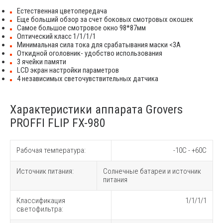
Естественная цветопередача
Еще больший обзор за счет боковых смотровых окошек
Самое большое смотровое окно 98*87мм
Оптический класс 1/1/1/1
Минимальная сила тока для срабатывания маски <3А​​​​​​​
Откидной оголовник- удобство использования
3 ячейки памяти
LCD экран настройки параметров
4 независимых светочувствительных датчика
Характеристики аппарата Grovers
PROFFI FLIP FX-980
Рабочая температура:
-10C - +60C
Источник питания:
Солнечные батареи и источник
питания
Классификация
1/1/1/1
светофильтра: