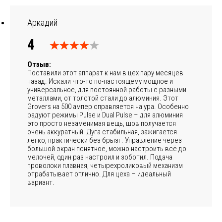
Аркадий
4
Отзыв:
Поставили этот аппарат к нам в цех пару месяцев
назад. Искали что-то по-настоящему мощное и
универсальное, для постоянной работы с разными
металлами, от толстой стали до алюминия. Этот
Grovers на 500 ампер справляется на ура. Особенно
радуют режимы Pulse и Dual Pulse – для алюминия
это просто незаменимая вещь, шов получается
очень аккуратный. Дуга стабильная, зажигается
легко, практически без брызг. Управление через
большой экран понятное, можно настроить всё до
мелочей, один раз настроил и зоботил. Подача
проволоки плавная, четырехроликовый механизм
отрабатывает отлично. Для цеха – идеальный
вариант.