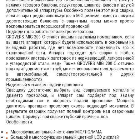
наличия газового баллона, редукторов, шлангов, флюса и другой
дополнительной аппаратуры. Особенно полезен этот вид сварки,
если аппарат редко используется в MIG режиме - вместо покупки
дорогостоящих баллонов с защитным газом можно просто
воспользоваться порошковой проволокой.
Подходит для работы от электрогенератора
GROVERS MIG 200 C станет вашим надежным помощником, если
вы ищете аппарат, который будете использовать в основным на
выездных работах, где нет возможности подключить его к
стационарной сети. Аппарат подходит для сварки в любых
положениях листовых заготовок из нержавеющей, легированной
и углеродистой стали, меди. Также GROVERS MIG 200 C отлично
подходит для монтажа труб, может использоваться для ремонта
в автомобильной, самолетостроительной и других
промышленностях.
Надежный механизм подачи проволоки
Сварщику достаточно выбрать вид свариваемого металла и
диаметр проволоки, и аппарат сам подберет под задачу
необходимый ток и скорость подачи проволоки. Мощный
двигатель протащит проволоку сквозь подающий механизм. В
результате сварщик получает полный контроль над сварочным
циклом, формируя при сварке глубокий прочный шов.
Особенности:
Многофункциональный источник MIG/TIG/MMA
Большой и многофункциональный цветной LCD дисплей