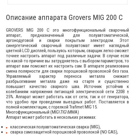
Описание аппарата Grovers MIG 200 C
GROVERS MIG 200 C это многофункциональный сварочный
аппарат, предназначенный для полуавтоматической,
аргонодуговой и сварки покрытым электродом. Этот
синергетический сварочный полуавтомат имеет наглядный
цветной LCD дисплей, пользуясь которым, сварщик легко сможет
точнее настроить аппарат под различные задачи. В случае если
по какой-то причине вы затрудняетесь с выбором параметров, то
аппарат вам поможет их настроить сам. В аппарате реализована
смена полярности для сварки порошковой проволокой без газа.
Управляемый характер переноса металла снижает
разбрызгивание металла даже на старте и существенно
повышает качество сварного шва. Источник устойчив к
колебаниям напряжения питающей электрической сети 220В ±
25%. Аппарат может работать как от сети, так и от генератора,
что удобно при проведении выездных работ. Поставляется в
полной комплектации, с горелкой Trafimet MIG 15.
Многофункциональный (MIG\TIG\MMA)
Аппарат может работать в нескольких режимах:
классическая полуавтоматическая сварка (MIG),
сварка самозащитной порошковой проволокой (NO GAS),