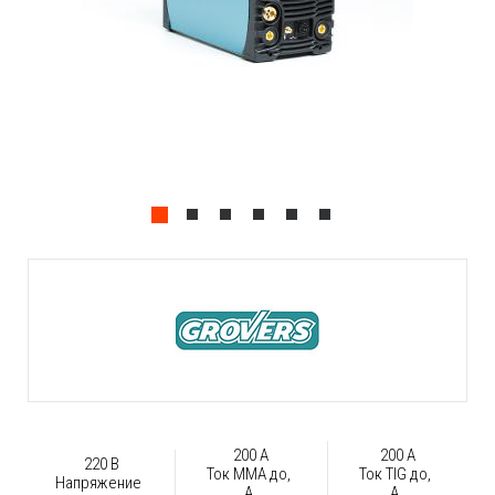
200 А
200 А
220 В
Ток ММА до,
Ток TIG до,
Напряжение
А
А