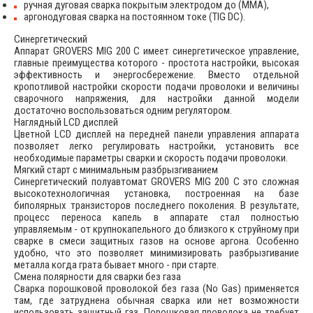
ручная дуговая сварка покрытым электродом до (ММА),
аргонодуговая сварка на постоянном токе (TIG DC).
Синергетический
Аппарат GROVERS MIG 200 C имеет синергетическое управление,
главные преимущества которого - простота настройки, высокая
эффективность и энергосбережение. Вместо отдельной
кропотливой настройки скорости подачи проволоки и величины
сварочного напряжения, для настройки данной модели
достаточно воспользоваться одним регулятором.
Наглядный LCD дисплей
Цветной LCD дисплей на передней панели управления аппарата
позволяет легко регулировать настройки, установить все
необходимые параметры сварки и скорость подачи проволоки.
Мягкий старт с минимальным разбрызгиванием
Синергетический полуавтомат GROVERS MIG 200 C это сложная
высокотехнологичная установка, построенная на базе
биполярных транзисторов последнего поколения. В результате,
процесс переноса капель в аппарате стал полностью
управляемым - от крупнокапельного до близкого к струйному при
сварке в смеси защитных газов на основе аргона. Особенно
удобно, что это позволяет минимизировать разбрызгивание
металла когда грата бывает много - при старте.
Смена полярности для сварки без газа
Сварка порошковой проволокой без газа (No Gas) применяется
там, где затруднена обычная сварка или нет возможности
использовать защитный газ. Порошковая проволока не требует