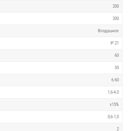
200
200
Воздушное
IP 21
60
50
6.60
1,6-4,0
±15%
0,6-1,0
2