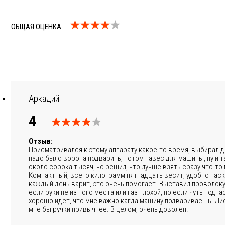
ОБЩАЯ ОЦЕНКА
Аркадий
4
Отзыв:
Присматривался к этому аппарату какое-то время, выбирал д
надо было ворота подварить, потом навес для машины, ну и та
около сорока тысяч, но решил, что лучше взять сразу что-то 
Компактный, всего килограмм пятнадцать весит, удобно таска
каждый день варит, это очень помогает. Выставил проволоку,
если руки не из того места или газ плохой, но если чуть подн
хорошо идет, что мне важно кагда машину подвариваешь. Дис
мне бы ручки привычнее. В целом, очень доволен.