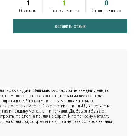
1
1
0
Отзывов
Положительных
Отрицательных
оставить отзыв
ля гаража и дачи. Занимаюсь сваркой не каждый день, но
к, по мелочи. Ценник, конечно, не самый низкий, отдал
поприличнее. Что могу сказать, машина что надо.
ть с места на место. Синергетика – вещь! Для тех, кто не
 газ и толщину металла – и погнали. Да, брызги бывают,
астроить, то вполне прилично варит. И по тонкому металлу
плей большой, современный, но я человек старой закалки,