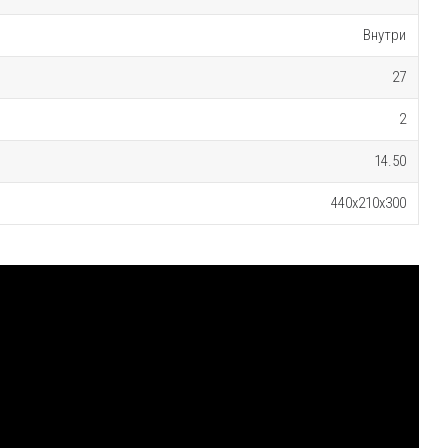
Внутри
27
2
14.50
440х210х300