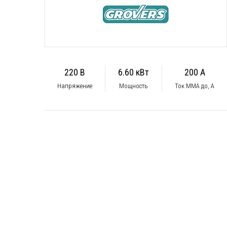
220 В
6.60 кВт
200 А
Напряжение
Мощность
Ток ММА до, А