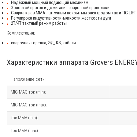
Надёжный мощный подающий механизм
Холостой прогон и дожигание сварочной проволоки.
Сварка как в ММА - штучным покрытым электродом так и TIG LIFT
Регулирока индуктивности-мягкости жесткости дуги
2Т/4Т тактный режим работы
Комплектация:
сварочная горелка, ЭД, КЗ, кабели.
Характеристики аппарата Grovers ENERG
Напряжение сети:
MIG-MAG ток (min):
MIG-MAG ток (max):
Ток MMA (min):
Ток MMA (max):