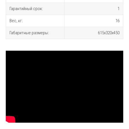
Гарантийный срок:
1
Вес, кг:
16
Габаритные размеры:
615x320x450