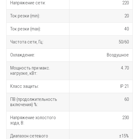
Напряжение сети:
220
Ток резки (min):
20
Ток резки (max):
40
Частота сети, Гц:
50/60
Охлаждение:
Воздушное
Мощность при макс.
4.70
нагрузке, кВт:
Класс защиты:
IP 21
ПВ (продолжительность
60
включения) %:
Напряжение холостого
230
хода, В:
Диапазон сетевого
±15%