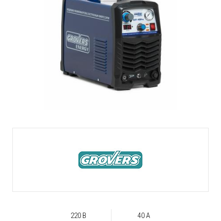
220 В
40 А