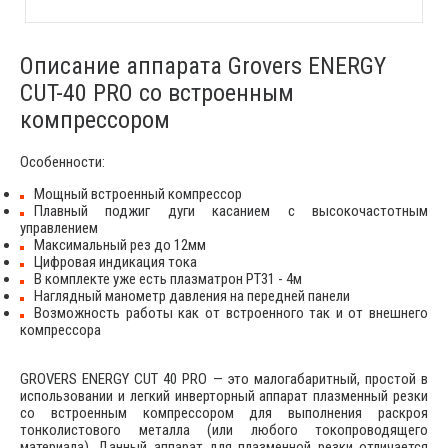
Описание аппарата Grovers ENERGY
CUT-40 PRO со встроенным
компрессором
Особенности:
Мощный встроенный компрессор
Плавный поджиг дуги касанием с высокочастотным
управлением
Максимальный рез до 12мм
Цифровая индикация тока
В комплекте уже есть плазматрон PT31 - 4м
Наглядный манометр давления на передней панели
Возможность работы как от встроенного так и от внешнего
компрессора
GROVERS ENERGY CUT 40 PRO — это малогабаритный, простой в
использовании и легкий инверторный аппарат плазменный резки
со встроенным компрессором для выполнения раскроя
тонколистового металла (или любого токопроводящего
материала). Данный аппарат для плазменной резки отличается