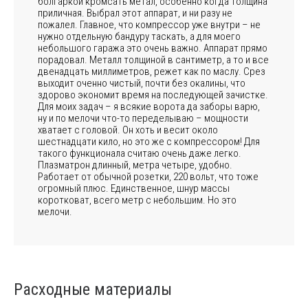
болгаркой кромсать метал, особенно когда толщина
приличная. Выбрал этот аппарат, и ни разу не
пожалел. Главное, что компрессор уже внутри – не
нужно отдельную бандуру таскать, а для моего
небольшого гаража это очень важно. Аппарат прямо
порадовал. Металл толщиной в сантиметр, а то и все
двенадцать миллиметров, режет как по маслу. Срез
выходит оченно чистый, почти без окалины, что
здорово экономит время на последующей зачистке.
Для моих задач – я всякие ворота да заборы варю,
ну и по мелочи что-то переделываю – мощности
хватает с головой. Он хоть и весит около
шестнадцати кило, но это же с компрессором! Для
такого функционала считаю очень даже легко.
Плазматрон длинный, метра четыре, удобно.
Работает от обычной розетки, 220 вольт, что тоже
огромный плюс. Единственное, шнур массы
коротковат, всего метр с небольшим. Но это
мелочи.
Расходные материалы