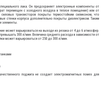
специального лака. Он предохраняет электронные компоненты от
арат перемещен с холодного воздуха в теплое помещение) или от
 силовых транзисторов покрыты термостойким силиконом, что
овые стенки корпуса дополнительно покрыты диэлектриком. Таким
е элементы.
ие может варьироваться на выходе из резака от 4 до 6 атмосфер.
превышать 300 л/мин. Величина среднего расхода в зависимости от
лки может варьироваться от 250 до 300 л/мин.
танками
)
качественного поджига не создает электромагнитных помех для