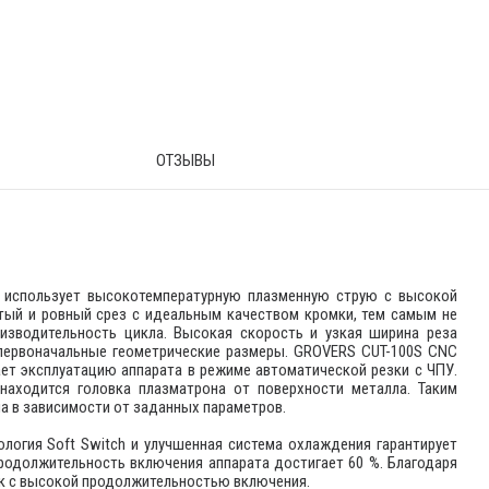
ОТЗЫВЫ
 использует высокотемпературную плазменную струю с высокой
тый и ровный срез с идеальным качеством кромки, тем самым не
оизводительность цикла. Высокая скорость и узкая ширина реза
 первоначальные геометрические размеры. GROVERS CUT-100S CNC
ет эксплуатацию аппарата в режиме автоматической резки с ЧПУ.
находится головка плазматрона от поверхности металла. Таким
а в зависимости от заданных параметров.
логия Soft Switch и улучшенная система охлаждения гарантирует
родолжительность включения аппарата достигает 60 %. Благодаря
ок с высокой продолжительностью включения.