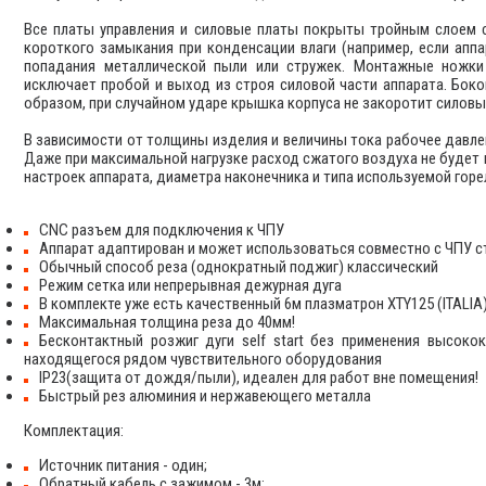
Все платы управления и силовые платы покрыты тройным слоем 
короткого замыкания при конденсации влаги (например, если апп
попадания металлической пыли или стружек. Монтажные ножки
исключает пробой и выход из строя силовой части аппарата. Бок
образом, при случайном ударе крышка корпуса не закоротит силовы
В зависимости от толщины изделия и величины тока рабочее давлен
Даже при максимальной нагрузке расход сжатого воздуха не будет 
настроек аппарата, диаметра наконечника и типа используемой горе
CNC разъем для подключения к ЧПУ
Аппарат адаптирован и может использоваться совместно с ЧПУ с
Обычный способ реза (однократный поджиг) классический
Режим сетка или непрерывная дежурная дуга
В комплекте уже есть качественный 6м плазматрон XTY125 (ITALIA
Максимальная толщина реза до 40мм!
Бесконтактный розжиг дуги self start без применения высоко
находящегося рядом чувствительного оборудования
IP23(защита от дождя/пыли), идеален для работ вне помещения!
Быстрый рез алюминия и нержавеющего металла
Комплектация:
Источник питания - один;
Обратный кабель с зажимом - 3м;