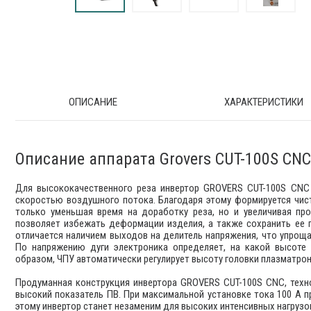
ОПИСАНИЕ
ХАРАКТЕРИСТИКИ
Описание аппарата Grovers CUT-100S CNC
Для высококачественного реза инвертор GROVERS CUT-100S CNC
скоростью воздушного потока. Благодаря этому формируется чис
только уменьшая время на доработку реза, но и увеличивая пр
позволяет избежать деформации изделия, а также сохранить ее
отличается наличием выходов на делитель напряжения, что упроща
По напряжению дуги электроника определяет, на какой высоте 
образом, ЧПУ автоматически регулирует высоту головки плазматрон
Продуманная конструкция инвертора GROVERS CUT-100S CNC, техно
высокий показатель ПВ. При максимальной установке тока 100 А п
этому инвертор станет незаменим для высоких интенсивных нагруз