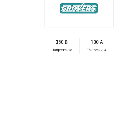
380 В
100 А
Напряжение
Ток резки, А